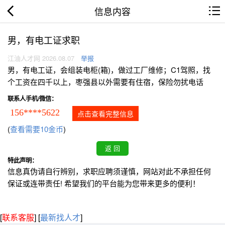
信息内容
男，有电工证求职
江油人才网 2026.08.07
举报
男，有电工证，会组装电柜(箱)，做过工厂维修；C1驾照，找
个工资在四千以上，枣强县以外需要有住宿，保险勿扰电话
联系人手机/微信：
156****5622
点击查看完整信息
(
查看需要10金币
)
特此声明：
信息真伪请自行辨别，求职应聘须谨慎，网站对此不承担任何
保证或连带责任! 希望我们的平台能为您带来更多的便利！
[
联系客服
]
[
最新找人才
]